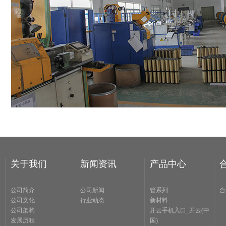
关于我们
新闻资讯
产品中心
公司简介
公司新闻
管系列
合
公司文化
行业动态
新材料
公司架构
开云手机入口_开云(中
发展历程
国)