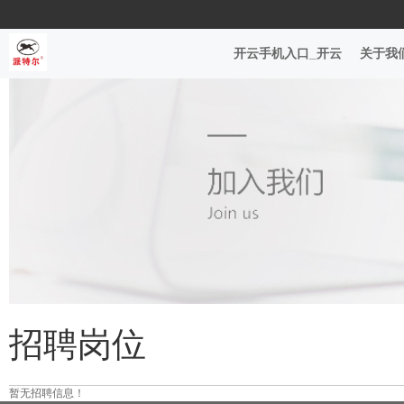
开云手机入口_开云
关于我
(中国)
招聘岗位
暂无招聘信息！