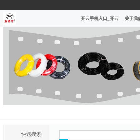
开云手机入口_开云
关于我
(中国)
快速搜索: