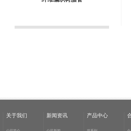
关于我们
新闻资讯
产品中心
公司简介
公司新闻
管系列
合