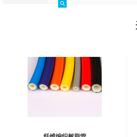
纤维编织树脂管