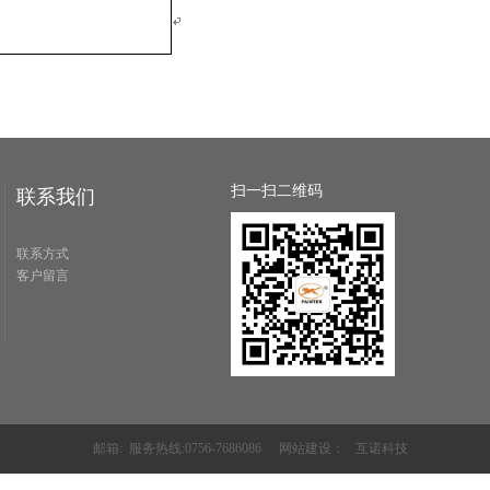
扫一扫二维码
联系我们
联系方式
客户留言
邮箱: 服务热线:0756-7686086
网站建设
：
互诺科技