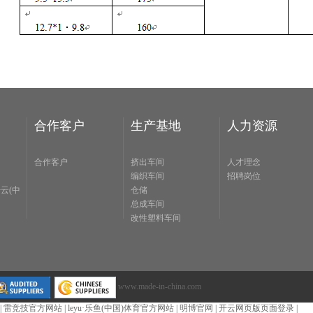
合作客户
生产基地
人力资源
合作客户
挤出车间
人才理念
编织车间
招聘岗位
云(中
仓储
总成车间
改性塑料车间
www.made-in-china.com
|
雷竞技官方网站
|
leyu·乐鱼(中国)体育官方网站
|
明博官网
|
开云网页版页面登录
|