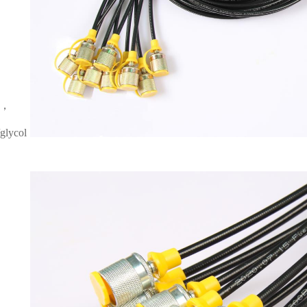
，
/glycol