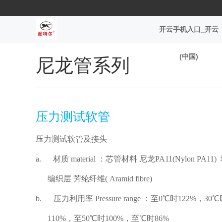
开云手机入口_开云
(中国)
尼龙管系列
压力测试软管
压力测试软管及接头
a.
材质
material
：芯管材料 尼龙
PA11(Nylon PA11)
编织层 芳纶纤维
( Aramid fibre)
b.
压力利用率
Pressure range
：至
0
℃
时
122%
，
30
℃
110%
，至
50
℃
时
100%
，至
℃
时
86%