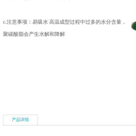
c.注意事项：易吸水 高温成型过程中过多的水分含量，
聚碳酸脂会产生水解和降解
产品详情